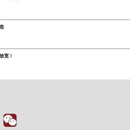
息
放宽！