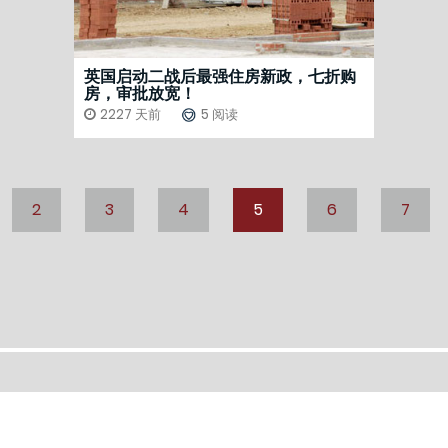
英国启动二战后最强住房新政，七折购
房，审批放宽！
2227 天前
5 阅读
2
3
4
5
6
7