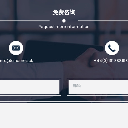
免费咨询
Request more information
info@aihomes.uk
+44(0) 161 388193
邮箱