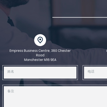
Empress Business Centre, 380 Chester
Road
Manchester M16 9EA
姓名
电话
备注