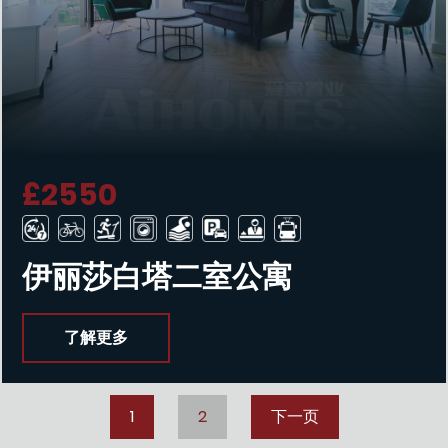
£2550
伊丽莎白塔二室公寓
了解更多
1
2
下一页