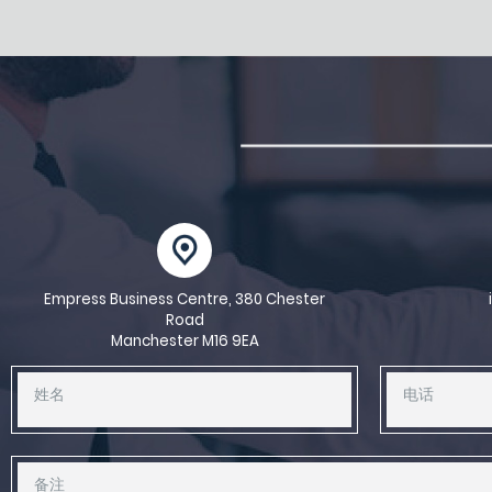
Empress Business Centre, 380 Chester
Road
Manchester M16 9EA
姓名
电话
备注