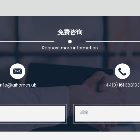
免费咨询
Request more information
info@aihomes.uk
+44(0) 161 388193
邮箱