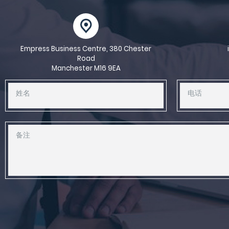
Empress Business Centre, 380 Chester
Road
Manchester M16 9EA
姓名
电话
备注