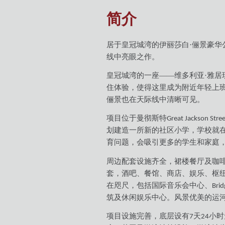
简介
居于皇冠城湾的伊丽莎白·俪景豪华
线中亮眼之作。
皇冠城湾的一座——维多利亚·雅居
住体验，使得这里成为附近年轻上班
俪景也在天际线中清晰可见。
项目位于曼彻斯特
Great Jackson Stree
划建造一所新的社区小学，学校就
育问题，会吸引更多的学生和家庭
周边配套设施齐全，裙楼餐厅及咖
套，酒吧、餐馆、商店、娱乐、枢
在咫尺，包括国际音乐会中心、
Bri
筑及休闲娱乐中心。风景优美的运
项目设施完善，底层设有
天
小时
7
24