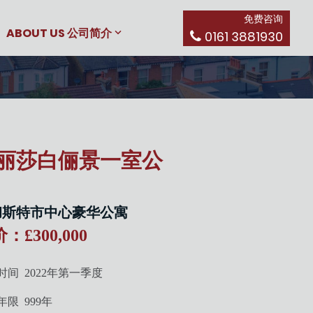
免费咨询
ABOUT US 公司简介
0161 3881930
丽莎白俪景一室公
彻斯特市中心豪华公寓
：£300,000
时间
2022
年第一季度
年
限
999
年