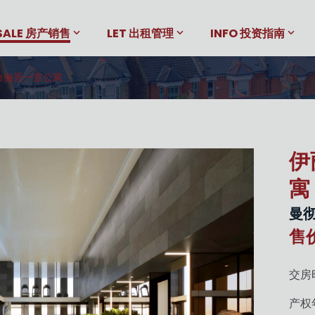
SALE 房产销售
LET 出租管理
INFO 投资指南
白俪景一室公寓
伊
寓
曼
售价
交房
产权