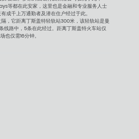
lays
等都在此安家，这里也是金融和专业服务人士
天有成千上万通勤者及潜在住户经过于此。
300
之隔，它距离丁斯盖特轻轨站
米，该轻轨站是曼
5
条线路中，
条在此经过。距离丁斯盖特火车站仅
16
机场也仅需
分钟。