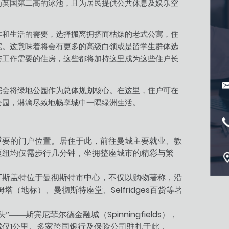
为英国第二高的泳池，且为居民提供公共休息及娱乐空
作和生活的需要，选择搬离拥挤而枯燥的老式公寓，住
宅。这意味着将会有更多的高级白领或是留学生群体选
与工作需要的住房，这些都将加持这里成为这些住户长
宅会将绿地公园作为总体规划核心。在这里，住户可在
公园，淋漓尽致地畅享城中一隅绿洲生活。
重要的门户位置。居住于此，前往曼城主要就业、教
枢纽均仅需步行几分钟，坐拥整座城市的精彩与繁
丁斯盖特位于曼彻斯特市中心，不仅以购物著称，沿
Selfridges
姆塔（地标）、曼彻斯特座堂、
百货等著
Spinningfields
头”——斯宾尼菲尔德金融城（
），
1
城仅
公里。多家跨国银行及保险公司驻扎于此，