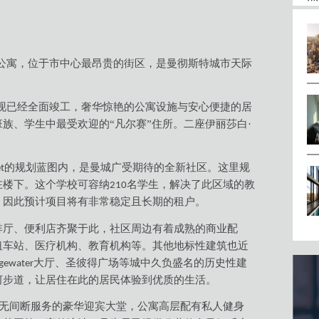
公寓，位于市中心最昂贵的街区，是曼彻斯特城市天际
现已经全面竣工，奢华惊艳的公寓设施与安心便捷的居
族、学生中最受欢迎的“凡尔赛”住所。二座伊丽莎白·
的规划蓝图内，是曼城广受期待的全新社区。这里规
t
在楼下。这个学校可容纳
名学生，解决了此区域的教
210
，因此预计项目将有非常稳定且长期的租户。
啡厅、便利店齐聚于此，社区周边有着成熟的商业配
纽车站、医疗机构、教育机构等。其他地标性建筑也近
大厅、圣彼得广场等城中久负盛名的历史性建
dgewater
河步道，让居住在此的居民体验到优质的生活。
无间断服务的豪华迎宾大堂，公寓高层配有私人健身