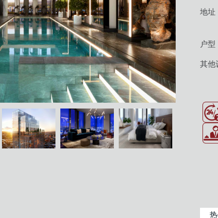
地址
户
型
其他
热