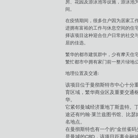
房、花园及游泳池等设施，游泳池
间。
在疫情期间，很多住户因为居家工
进拥有富裕的工作与休息空间的住
择该项目这种迎合住户日常的社交
居的佳选。
繁华的都市建筑群中，少有摩天住
繁忙都市中拥有家门前一整片绿地
地理位置及交通:
该项目位于曼彻斯特市中心十分
育区域，繁华商业区及重要交通
华。
它紧邻曼城经济重地丁斯盖特。
途还有约翰·莱兰兹图书馆、比瑟
名地点。
在曼彻斯特也有一个的“金丝雀码
CBD
是曼城的
，该项目距离金融