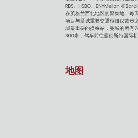
RBS
HSBC
BNYMellon
Barc
、
、
和
在英格兰西北地区的聚集地，每
项目与曼城重要交通枢纽仅数步
7
城最重要的换乘站，曼城的所有
300
米，驾车前往曼彻斯特国际
地图